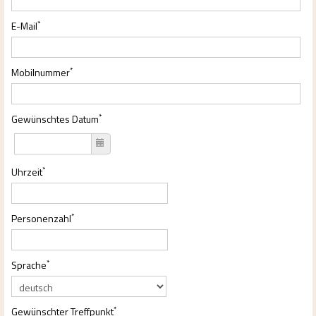
Telefon: +49 (0)3643 40 28 94
*
E-Mail
Mobil: +49 (0)162 269 39 36
*
Mobilnummer
*
Gewünschtes Datum
*
Uhrzeit
*
Personenzahl
*
Sprache
*
Gewünschter Treffpunkt